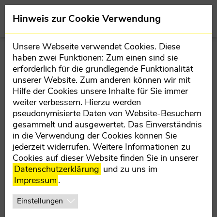
Direkt zur Hauptnavigation springen
Direkt zum Inhalt springen
Team
Hinweis zur Cookie Verwendung
BÜRGERMEISTER JOHANN MITTERLEHNER
Unsere Webseite verwendet Cookies. Diese
haben zwei Funktionen: Zum einen sind sie
VIZEBÜRGERMEISTER MATTHIAS TRAUNBAUER
erforderlich für die grundlegende Funktionalität
unserer Website. Zum anderen können wir mit
GEMEINDEPARTEIVORSTAND
Hilfe der Cookies unsere Inhalte für Sie immer
TEAM
JETZT MITMACHEN
weiter verbessern. Hierzu werden
GEMEINDERAT
pseudonymisierte Daten von Website-Besuchern
gesammelt und ausgewertet. Das Einverständnis
GREMIEN - UNSERE ANSPRECHPARTNER
in die Verwendung der Cookies können Sie
jederzeit widerrufen. Weitere Informationen zu
Cookies auf dieser Website finden Sie in unserer
LANDESPARTEI
KONTAKT AUFNEHMEN
Datenschutzerklärung
und zu uns im
Impressum
.
Einstellungen
AKTUELLES